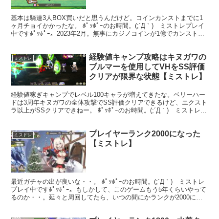
基本は騎連3人BOX買いだと思うんだけど。コインカンストまでに1
ヶ月チョイかかったな。 ﾎﾟｯﾎﾟｰのお時間。(;´Д｀) ミストレプレイ
中ですﾎﾟｯﾎﾟｰ。2023年2月。無事にカジノコインが1億でカンストし
たので、正しいか解らない攻略法...
経験値キャンプ攻略はキヌガワの
ミストレ
ブルマーを使用してVHをSS評価
クリアが限界な状態【ミストレ】
経験値稼ぎキャンプでレベル100キャラが増えてきたな。ベリーハー
ドは3周年キヌガワの全体攻撃でSS評価クリアできるけど、エクスト
ラ以上がSSクリアできねー。 ﾎﾟｯﾎﾟｰのお時間。(;´Д｀) ミストレプ
レイ中ですﾎﾟｯﾎﾟｰ。2023年1...
プレイヤーランク2000になった
ミストレ
【ミストレ】
最近ガチャの出が良いな・・。 ﾎﾟｯﾎﾟｰのお時間。(;´Д｀) ミストレ
プレイ中ですﾎﾟｯﾎﾟｰ。もしかして、このゲームもう5年くらいやって
るのか・・。延々と周回してたら、いつの間にかランクが2000に到
達しておりました。ガチャの引きも良...