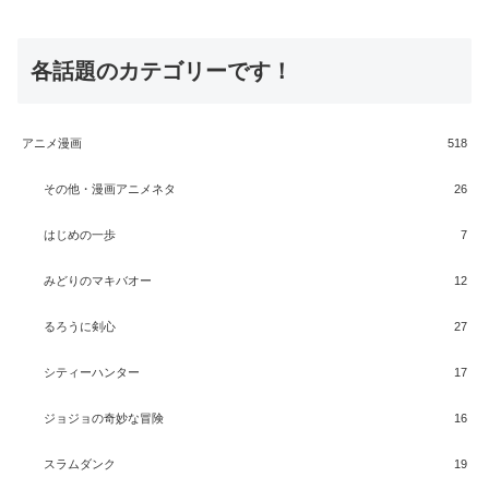
各話題のカテゴリーです！
アニメ漫画
518
その他・漫画アニメネタ
26
はじめの一歩
7
みどりのマキバオー
12
るろうに剣心
27
シティーハンター
17
ジョジョの奇妙な冒険
16
スラムダンク
19