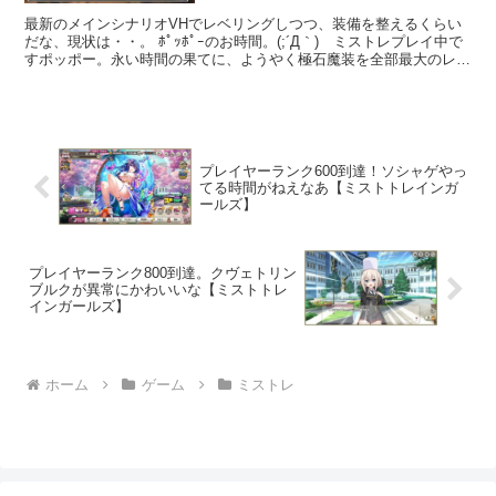
最新のメインシナリオVHでレベリングしつつ、装備を整えるくらい
だな、現状は・・。 ﾎﾟｯﾎﾟｰのお時間。(;´Д｀) ミストレプレイ中で
すポッポー。永い時間の果てに、ようやく極石魔装を全部最大のレベ
ル8にしてしまったぜ。拳、鞭、杖は3周年カ...
プレイヤーランク600到達！ソシャゲやっ
てる時間がねえなあ【ミストトレインガ
ールズ】
プレイヤーランク800到達。クヴェトリン
ブルクが異常にかわいいな【ミストトレ
インガールズ】
ホーム
ゲーム
ミストレ