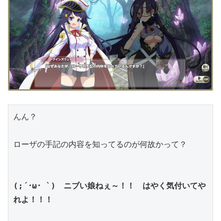
んん？
ローザの手記の内容を知ってるのが何故かって？
(;´･ω･ `)　ニブい娘ねぇ～！！　はやく気付いてや
れよ！！！