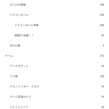
ダイの大冒険
149
ドラゴンボール
244
ドラゴンボール考察
156
戦闘力 談義！！
91
北斗の拳
4
ゲーム
271
アークザラッド
16
ウマ娘
118
クロノトリガー・クロス
14
ゲーム音楽がたり
14
ジェミニシード
16