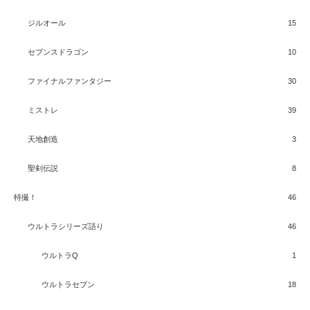
ジルオール
15
セブンスドラゴン
10
ファイナルファンタジー
30
ミストレ
39
天地創造
3
聖剣伝説
8
特撮！
46
ウルトラシリーズ語り
46
ウルトラQ
1
ウルトラセブン
18