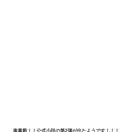
車掌殿！！公式小説の第2弾が出たようです！！！