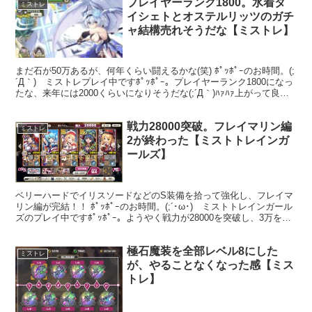
プレイヤーランク1800。水着タ
ミストレ
イシェトとオステルリッツのガチ
ャ結構売れそうだな【ミストレ】
まだ石が50万あるが、何年くらい闘えるかな(笑) ﾎﾟｯﾎﾟｰのお時間。(;
´Д｀) ミストレプレイ中ですﾎﾟｯﾎﾟｰ。プレイヤーランク1800になっ
たな、来年には2000くらいになりそうだな(;´Д｀)ﾊｧﾊｧ上がって良い
ことあるのかは知...
戦力28000突破。フレイマリン編
ミストレ
2が終わった【ミストトレインガ
ールズ】
ベリーハードでイリスソードなどのS装備を拾って強化し、フレイマ
リン編が完結！！ ﾎﾟｯﾎﾟｰのお時間。(;´･ω･) ミストトレインガール
ズのプレイ中ですﾎﾟｯﾎﾟｰ。ようやく戦力が28000を突破し、3万をう
かがおうか、というところまで来...
極石魔装を全部レベル8にした
ミストレ
が、やることなくなった感【ミス
トレ】