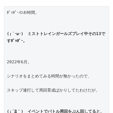
ﾎﾟｯﾎﾟｰのお時間。
(;´･ω･)　ミストトレインガールズプレイ中その13で
すﾎﾟｯﾎﾟｰ。
2022年6月。
シナリオをまとめてみる時間が無かったので、
スキップ連打して周回育成ばかりしてたわけだが。
(;´Д｀)　イベントでバトル周回をぶん回してると、