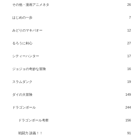
その他・漫画アニメネタ
26
はじめの一歩
7
みどりのマキバオー
12
るろうに剣心
27
シティーハンター
17
ジョジョの奇妙な冒険
16
スラムダンク
19
ダイの大冒険
149
ドラゴンボール
244
ドラゴンボール考察
156
戦闘力 談義！！
91