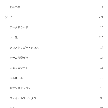
北斗の拳
4
ゲーム
271
アークザラッド
16
ウマ娘
118
クロノトリガー・クロス
14
ゲーム音楽がたり
14
ジェミニシード
16
ジルオール
15
セブンスドラゴン
10
ファイナルファンタジー
30