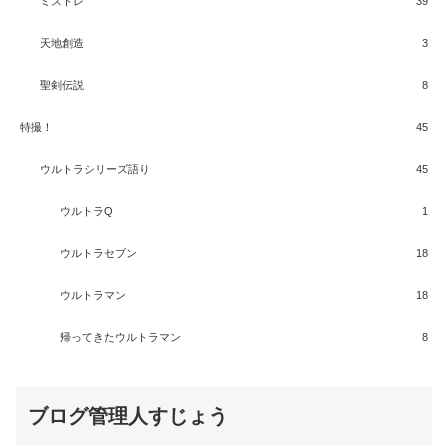
ミストレ
39
天地創造
3
聖剣伝説
8
特撮！
45
ウルトラシリーズ語り
45
ウルトラQ
1
ウルトラセブン
18
ウルトラマン
18
帰ってきたウルトラマン
8
ブログ管理人すじょう