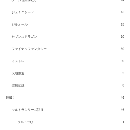
ジェミニシード
16
ジルオール
15
セブンスドラゴン
10
ファイナルファンタジー
30
ミストレ
39
天地創造
3
聖剣伝説
8
特撮！
46
ウルトラシリーズ語り
46
ウルトラQ
1