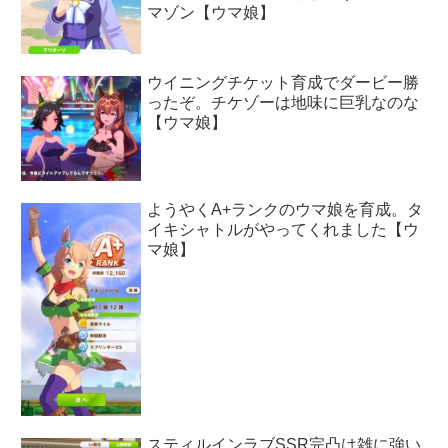
マゾン【ウマ娘】
ウイニングチケット育成でダービー勝
ったぞ。チケゾーは地味に巨乳なのな
【ウマ娘】
ようやくA+ランクのウマ娘を育成。タ
イキシャトルがやってくれました【ウ
マ娘】
スティルインラブSSR完凸は雑に強い