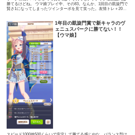
勝てるけどね。 ウマ娘プレイ中、その83。なんか、1回目の凱旋門で
賢さ1になってしまったツインターボを見て笑った。友情トレ＋20%
と、スキルポイント+10を優先し、賢さを放置した...
1年目の凱旋門賞で新キャラのヴ
ウマ娘
ェニュスパークに勝てない！！
【ウマ娘】
スピード1000他500くらいで安定して勝てる感じやな、バランス型は