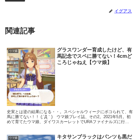
イグアス
関連記事
グラスワンダー育成したけど、有
ウマ娘
馬記念でスペに勝てない！4cmど
ころじゃねえ【ウマ娘】
史実とは逆の結果になる・・。スペシャルウィークにボコられて、有
馬に勝てない！！ (;´Д｀) ウマ娘プレイ誌、その2。2021年5月。初
めて育てたウマ娘、ダイワスカーレットでURAファイナルズに行け
ず、有馬記念で終わった。2人目は、☆2ウマ...
キタサンブラックはパンツも黒だ
ウマ娘