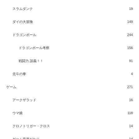
スラムダンク
19
ダイの大冒険
149
ドラゴンボール
244
ドラゴンボール考察
156
戦闘力 談義！！
91
北斗の拳
4
ゲーム
271
アークザラッド
16
ウマ娘
118
クロノトリガー・クロス
14
ゲーム音楽がたり
14