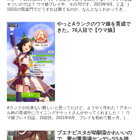
キツいのでは？ ウマ娘プレイ中、その70です。2023年9月。(;´Д｀)
1回目の凱旋門でどうすれば勝てるのか、なんとなくわかってき
た・・。とにかく、ヴェニュスパークにラ...
やっとAランクのウマ娘を育成で
ウマ娘
きた。76人目で【ウマ娘】
Aランクが出来ない難しいと思ってたけど、ようやく作れた！アオハ
ル杯の育成中にウイニングチケットさんがやってくれました！！ ウ
マ娘プレイ日誌、15回目。2021年9月、プレイを初めて数ヶ月。(＾ω
＾) 初めてAランクのウマ娘が生まれた記念！！...
ブエナビスタが幼馴染かわいいの
ウマ娘
で、愛が重馬場ヤンデレSSを誰