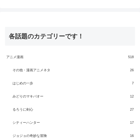
各話題のカテゴリーです！
アニメ漫画
518
その他・漫画アニメネタ
26
はじめの一歩
7
みどりのマキバオー
12
るろうに剣心
27
シティーハンター
17
ジョジョの奇妙な冒険
16