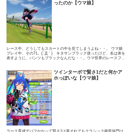
ったのか【ウマ娘】
レース中、どうしてもスカートの中を見てしまうよね・・。 ウマ娘
プレイ中、その71。(;´Д｀) キタサンブラック使ったけど、名は体を
表すように、パンツもブラックなんだな・・。ウマ世界のレースファ
ンの男性って、やっぱスカートの中ばかり注目しと...
ツインターボで賢さ1だと何かア
ウマ娘
ホっぽいな【ウマ娘】
ラーク育成デバフかかって賢さ1は草それでもクラシック級凱旋門は