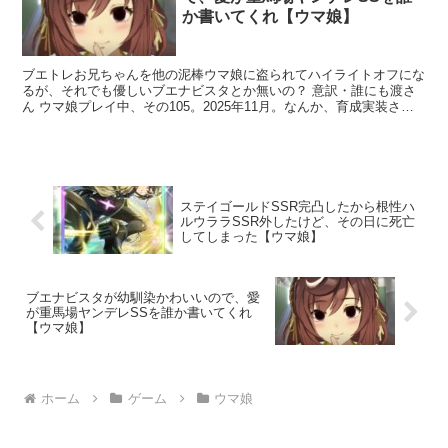
か書いてくれ【ウマ娘】
ブエトレお兄ちゃんを他の泥棒ウマ娘に盗られてハイライトオフにな
るが、それでも優しいブエナビスタとか無いの？ 意訳・誰にも渡さ
ん ウマ娘プレイ中、その105。2025年11月。なんか、育成実装され
たブエナのガチャ引いて育てとるんだが、シナリオ...
ステイゴールドSSR完凸したから根性ハ
ルウララSSR外したけど、その日に死亡
してしまった【ウマ娘】
ブエナビスタが幼馴染かわいいので、愛
が重馬場ヤンデレSSを誰か書いてくれ
【ウマ娘】
ホーム
ゲーム
ウマ娘