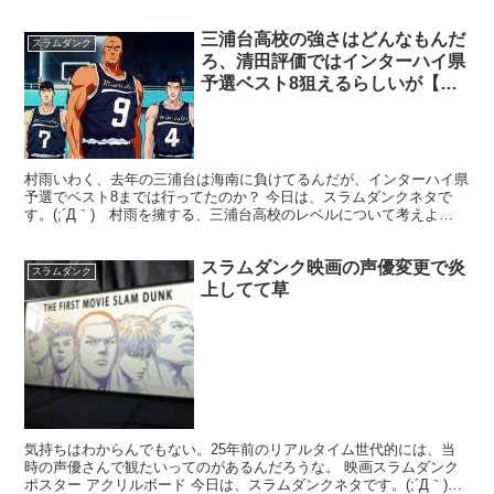
三浦台高校の強さはどんなもんだ
スラムダンク
ろ、清田評価ではインターハイ県
予選ベスト8狙えるらしいが【ス
ラムダンク】
村雨いわく、去年の三浦台は海南に負けてるんだが、インターハイ県
予選でベスト8までは行ってたのか？ 今日は、スラムダンクネタで
す。(;´Д｀) 村雨を擁する、三浦台高校のレベルについて考えよ
う！！スラムダンクで陵南との練習試合が終わり、宮城と...
スラムダンク映画の声優変更で炎
スラムダンク
上してて草
気持ちはわからんでもない。25年前のリアルタイム世代的には、当
時の声優さんで観たいってのがあるんだろうな。 映画スラムダンク
ポスター アクリルボード 今日は、スラムダンクネタです。(;´Д｀)