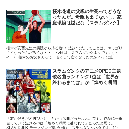
2022年12月の映画について、期待したりする...
桜木花道の父親の生死ってどうな
スラムダンク
ったんだ。母親も出てないし、家
庭環境は謎だな【スラムダンク】
桜木が安西先生の病院から帰る途中に泣いてたってことは、やっぱり
亡くなったんだろうな・・。 今日は、スラムダンクネタです。(;´･
ω･ `) 桜木のお父さんって、若くして亡くなったのか？って話。イ
ンターハイ県予選における、陵南との2回目の戦い...
スラムダンクのアニメOPED主題
スラムダンク
歌名曲ランキング1位は「世界が
終わるまでは」か「煌めく瞬間に
捕らわれて」かな？
「君が好きだと叫びたい」とかも名曲だったよね。でも、作品に一番
合っていて泣けるのは「煌めく瞬間に捕われて」だったと思う。
SLAM DUNK テーマソング集 今日は、スラムダンクネタです。(;´･