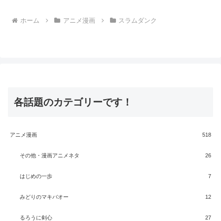
ホーム
アニメ漫画
スラムダンク
各話題のカテゴリーです！
アニメ漫画
518
その他・漫画アニメネタ
26
はじめの一歩
7
みどりのマキバオー
12
るろうに剣心
27