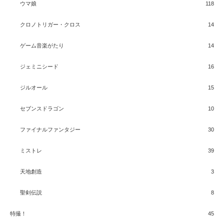
ウマ娘
118
クロノトリガー・クロス
14
ゲーム音楽がたり
14
ジェミニシード
16
ジルオール
15
セブンスドラゴン
10
ファイナルファンタジー
30
ミストレ
39
天地創造
3
聖剣伝説
8
特撮！
45