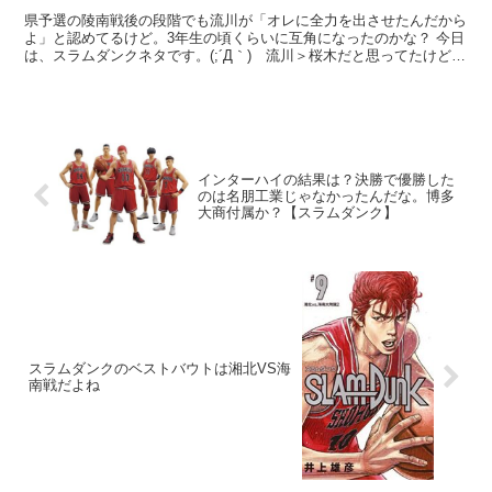
県予選の陵南戦後の段階でも流川が「オレに全力を出させたんだから
よ」と認めてるけど。3年生の頃くらいに互角になったのかな？ 今日
は、スラムダンクネタです。(;´Д｀) 流川＞桜木だと思ってたけど、
そうでもないのかな？桜木は晴子さんの件もあって...
インターハイの結果は？決勝で優勝した
のは名朋工業じゃなかったんだな。博多
大商付属か？【スラムダンク】
スラムダンクのベストバウトは湘北VS海
南戦だよね