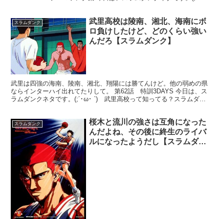
ω･ `) アニメ版のスラムダンクの主題歌の...
武里高校は陵南、湘北、海南にボ
スラムダンク
ロ負けしたけど、どのくらい強い
んだろ【スラムダンク】
武里は四強の海南、陵南、湘北、翔陽には勝てんけど。他の弱めの県
ならインターハイ出れてたりして。 第62話 特訓3DAYS 今日は、ス
ラムダンクネタです。(;´･ω･ `) 武里高校って知ってる？スラムダン
クをあんまり覚えてない人は、「神奈川...
桜木と流川の強さは互角になった
スラムダンク
んだよね、その後に終生のライバ
ルになったようだし【スラムダン
ク】