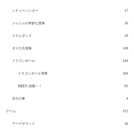
シティーハンター
17
ジョジョの奇妙な冒険
16
スラムダンク
19
ダイの大冒険
149
ドラゴンボール
244
ドラゴンボール考察
156
戦闘力 談義！！
91
北斗の拳
4
ゲーム
271
アークザラッド
16