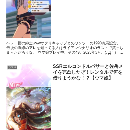
ベレー帽の紳士wwwオグリキャップとのワンツーの1990有馬記念、
最後の直線のアレを知ってる人はライアンシナリオのラストで笑っち
まっただろうな。 ウマ娘プレイ中、その49。2023年3月。(;´Д｀) メ
ジロライアンも、何とかUGランクには...
SSRエルコンドルパサーと佐岳メ
ウマ娘
イを完凸したぞ！レンタルで何を
借りようかな！？【ウマ娘】