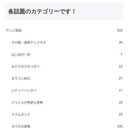
各話題のカテゴリーです！
アニメ漫画
518
その他・漫画アニメネタ
26
はじめの一歩
7
みどりのマキバオー
12
るろうに剣心
27
シティーハンター
17
ジョジョの奇妙な冒険
16
スラムダンク
19
ダイの大冒険
149