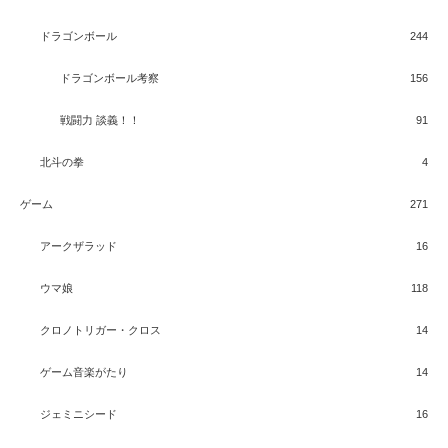
ドラゴンボール
244
ドラゴンボール考察
156
戦闘力 談義！！
91
北斗の拳
4
ゲーム
271
アークザラッド
16
ウマ娘
118
クロノトリガー・クロス
14
ゲーム音楽がたり
14
ジェミニシード
16