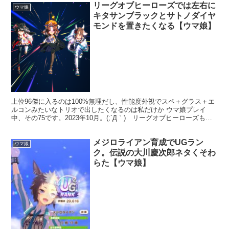
リーグオブヒーローズでは左右に
ウマ娘
キタサンブラックとサトノダイヤ
モンドを置きたくなる【ウマ娘】
上位96傑に入るのは100%無理だし、性能度外視でスペ＋グラス＋エ
ルコンみたいなトリオで出したくなるのは私だけか ウマ娘プレイ
中、その75です。2023年10月。(;´Д｀) リーグオブヒーローズも、
開催数が増えてきた気がするな？一番最初の...
メジロライアン育成でUGラン
ウマ娘
ク。伝説の大川慶次郎ネタくそわ
らた【ウマ娘】