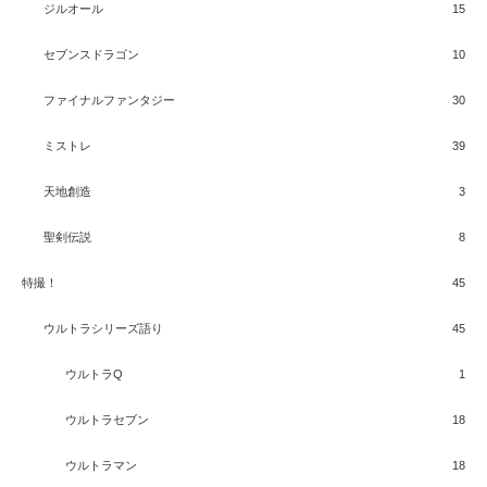
ジルオール
15
セブンスドラゴン
10
ファイナルファンタジー
30
ミストレ
39
天地創造
3
聖剣伝説
8
特撮！
45
ウルトラシリーズ語り
45
ウルトラQ
1
ウルトラセブン
18
ウルトラマン
18