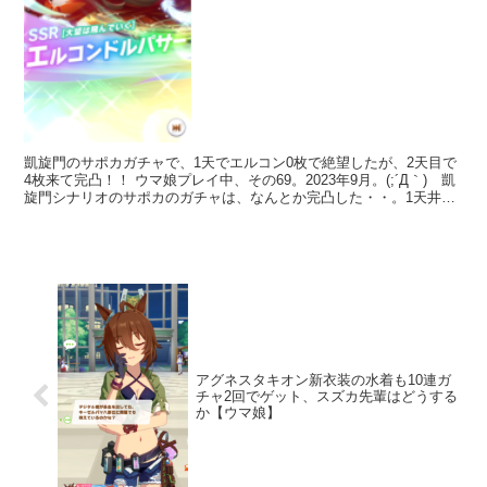
凱旋門のサポカガチャで、1天でエルコン0枚で絶望したが、2天目で
4枚来て完凸！！ ウマ娘プレイ中、その69。2023年9月。(;´Д｀) 凱
旋門シナリオのサポカのガチャは、なんとか完凸した・・。1天井で
は佐竹2枚、エルコン0枚で「こりゃ2天...
アグネスタキオン新衣装の水着も10連ガ
チャ2回でゲット、スズカ先輩はどうする
か【ウマ娘】