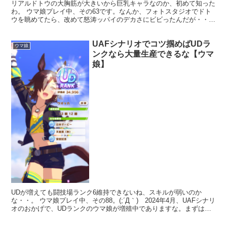
リアルドトウの大胸筋が大きいから巨乳キャラなのか、初めて知った
わ。 ウマ娘プレイ中、その63です。なんか、フォトスタジオでドト
ウを眺めてたら、改めて怒涛ッパイのデカさにビビったんだが・・。
(;´Д｀) 馬の方のドトウの大胸筋が発達しまくって...
UAFシナリオでコツ掴めばUDラ
ウマ娘
ンクなら大量生産できるな【ウマ
娘】
UDが増えても闘技場ランク6維持できないね、スキルが弱いのか
な・・。 ウマ娘プレイ中、その88。(;´Д｀) 2024年4月、UAFシナリ
オのおかげで、UDランクのウマ娘が増殖中でありますな。まずはウ
オッカで、その後にライアン様、ラモーヌさ...