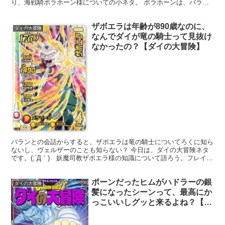
り、海戦騎ボラホーン様についての小ネタ。 ボラホーンは、バラン
編でラーハルトやガルダンディーと共に登場したの...
ザボエラは年齢が890歳なのに、
ダイの大冒険
なんでダイが竜の騎士って見抜け
なかったの？【ダイの大冒険】
バランとの会話からすると、ザボエラは竜の騎士についてろくに知ら
ないし、ヴェルザーのことも知らない？ 今日は、ダイの大冒険ネタ
です。(;´Д｀) 妖魔司教ザボエラ様の知識について語ろう。フレイザ
ード編が終わり、バラン編に移行する間の時期。バラ...
ポーンだったヒムがハドラーの銀
ダイの大冒険
髪になったシーンって、最高にか
っこいいしグッと来るよね？【ダ
イの大冒険】