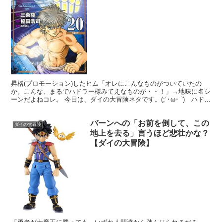
昇格(プロモーション)したヒム「オレにこんなものがついていたの
か。こんな、まるでハドラー様みてえなものが・・！」→地味に名シ
ーンだよねコレ。 今日は、ダイの大冒険ネタです。(;´･ω･ `) ハドラ
ー親衛騎団のひとり、ヒムの昇格が泣けたとい...
バーンへの「お前を倒して、この
ダイの大冒険
地上を去る」言うほど悲壮かな？
【ダイの大冒険】