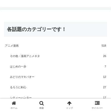
各話題のカテゴリーです！
アニメ漫画
518
その他・漫画アニメネタ
26
はじめの一歩
7
みどりのマキバオー
12
るろうに剣心
27
シティーハンター
17
ジョジョの奇妙な冒険
16
ホーム
検索
トップ
サイドバー