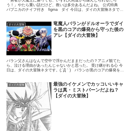
「勇者が大魔王に勝っても、いずれ人間達から疎んじられるだろ
う！」やたら重い話だけど、救いは多分あるんだよね。 公式特典
パプニカのナイフ付き figma ダイ 今日は、ダイの大冒険ネタで
す。(;´Д｀) ダイがバーンに対して放った、伝説の名...
竜魔人バランがドルオーラでダイ
ダイの大冒険
を黒のコアの爆発から守った後の
アレ【ダイの大冒険】
バラン父さんはなんで空中で浮かんだままだったの？アニメ観てた
ら、泣ける理由があったんじゃないかと思った。 受け継がれる心 今
日は、ダイの大冒険ネタです。(;´Д｀) バランが黒のコアの爆発を抑
えて死亡した時の小ネタ。2020年版の新アニメが...
最強のイケメンでカッコいいキャ
ダイの大冒険
ラは真・ミストバーンだよね？
【ダイの大冒険】