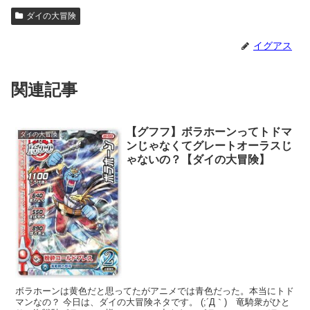
ダイの大冒険
イグアス
関連記事
【グフフ】ボラホーンってトドマ
ダイの大冒険
ンじゃなくてグレートオーラスじ
ゃないの？【ダイの大冒険】
ボラホーンは黄色だと思ってたがアニメでは青色だった。本当にトド
マンなの？ 今日は、ダイの大冒険ネタです。 (;´Д｀) 竜騎衆がひと