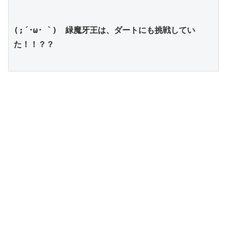
(;´･ω･ `)　緑魔牙王は、ダートにも挑戦してい
た！！？？