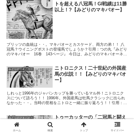
トを超える八冠馬！GI戦績は11勝
以上！?【みどりのマキバオー】
ブリッツの血統は・・。マキバオーとカスケード、両方の弟！！ 八
冠馬？ウイニングポストの登場馬でしょうか？引用：つの丸『みどり
のマキバオー 16巻 143ページ』 今日は、みどりのマキバオーネタ
です。マキバオーの世界で八冠を獲った史上最強馬。...
ニトロニクス！二十世紀の外国産
みどりのマキバオー
馬の伝説！！【みどりのマキバオ
ー】
しれっと1996年のジャパンカップを勝っているマル外！ニトロニク
スについて語ろう！！ 1996年。外国産馬は牡馬クラシックに出られ
なかった・・。当時の世相をニトロと一緒に振り返ろう！！引用：つ
の丸『みどりのマキバオー 7巻 94ページ』 今...
トゥーカッターの「二冠馬と闘え
みどりのマキバオー
なかった菊花賞馬」って設定はオ
イシイよなあ【みどりのマキバオ
ホーム
検索
トップ
サイドバー