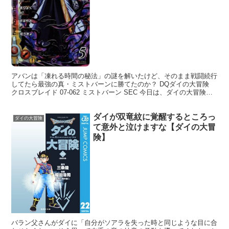
アバンは「凍れる時間の秘法」の謎を解いたけど、そのまま戦闘続行
してたら最強の真・ミストバーンに勝てたのか？ DQダイの大冒険
クロスブレイド 07-062 ミストバーン SEC 今日は、ダイの大冒険ネ
タです。(;´Д｀) ラストバトルの前座...
ダイが双竜紋に覚醒するところっ
ダイの大冒険
て意外と泣けますな【ダイの大冒
険】
バラン父さんがダイに「自分がソアラを失った時と同じような目に合