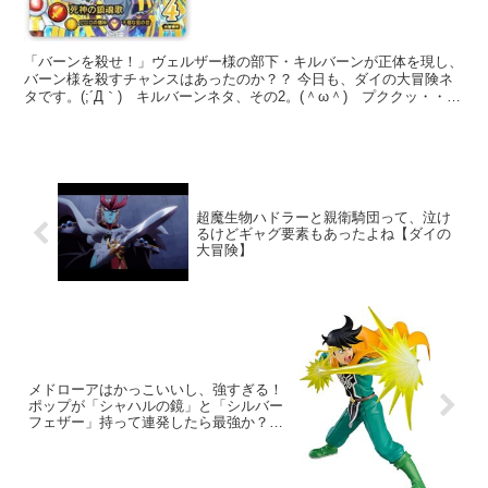
「バーンを殺せ！」ヴェルザー様の部下・キルバーンが正体を現し、
バーン様を殺すチャンスはあったのか？？ 今日も、ダイの大冒険ネ
タです。(;´Д｀) キルバーンネタ、その2。(＾ω＾) プククッ・・。
ご存じの通り、キルバーンは最初はバーン様の部...
超魔生物ハドラーと親衛騎団って、泣け
るけどギャグ要素もあったよね【ダイの
大冒険】
メドローアはかっこいいし、強すぎる！
ポップが「シャハルの鏡」と「シルバー
フェザー」持って連発したら最強か？
【ダイの大冒険】