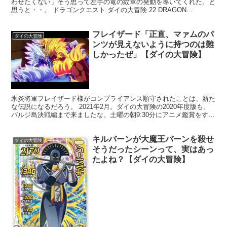
わせたくない」そう思って左手の竜の紋章の発動を導いてくれた、と
思うと・・。 ドラゴンクエスト ダイの大冒険 22 DRAGON
QUEST―ダイの大冒険― (ジャンプコミックスD...
フレイザード「正直、マァムのパ
ダイの大冒険
ンツが見えないように持つのは難
しかったぜ」【ダイの大冒険】
氷炎将軍フレイザード様がコンプライアンス順守されたことは、新た
な伝説になるだろう。 2021年2月。ダイの大冒険の2020年度版も、
バルジ島決戦編まで来ましたな。土曜の朝9:30分にアニメ鑑賞をする
良い子たちに配慮したのか・・。原作や旧アニ...
キルバーンが大魔王バーンを殺せ
ダイの大冒険
そうだったシーンって、実はあっ
たよね？【ダイの大冒険】