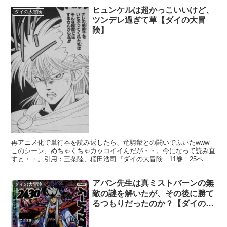
ヒュンケルは超かっこいいけど、
ダイの大冒険
ツンデレ過ぎて草【ダイの大冒
険】
再アニメ化で単行本を読み返したら、竜騎衆との闘いでふいたwww
このシーン、めちゃくちゃカッコイイんだが・・。今になって読み直
すと・・。引用：三条陸、稲田浩司『ダイの大冒険 11巻 25ペー
ジ』 今日は、ダイの大冒険ネタです。再アニメ化され...
アバン先生は真ミストバーンの無
ダイの大冒険
敵の謎を解いたが、その後に勝て
るつもりだったのか？【ダイの大
冒険】