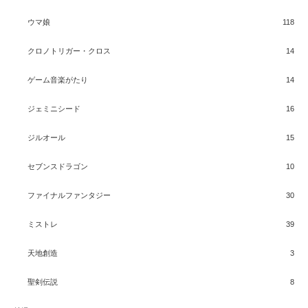
ウマ娘
118
クロノトリガー・クロス
14
ゲーム音楽がたり
14
ジェミニシード
16
ジルオール
15
セブンスドラゴン
10
ファイナルファンタジー
30
ミストレ
39
天地創造
3
聖剣伝説
8