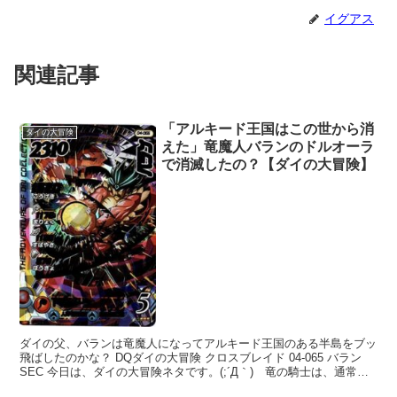
イグアス
関連記事
「アルキード王国はこの世から消
ダイの大冒険
えた」竜魔人バランのドルオーラ
で消滅したの？【ダイの大冒険】
ダイの父、バランは竜魔人になってアルキード王国のある半島をブッ
飛ばしたのかな？ DQダイの大冒険 クロスブレイド 04-065 バラン
SEC 今日は、ダイの大冒険ネタです。(;´Д｀) 竜の騎士は、通常状
態でも大陸をふっとばせるくらい強い...