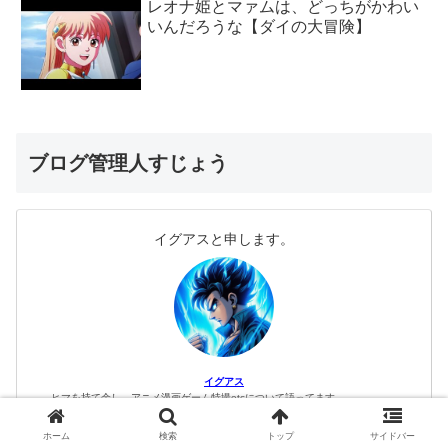
レオナ姫とマァムは、どっちがかわい
いんだろうな【ダイの大冒険】
ブログ管理人すじょう
イグアスと申します。
イグアス
ヒマを持て余し、アニメ漫画ゲーム特撮etcについて語ってます。
読んでくれる人に感謝。
このサイトでは、amazonアフィリエイトとかもやってます。
ホーム
検索
トップ
サイドバー