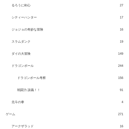
るろうに剣心
27
シティーハンター
17
ジョジョの奇妙な冒険
16
スラムダンク
19
ダイの大冒険
149
ドラゴンボール
244
ドラゴンボール考察
156
戦闘力 談義！！
91
北斗の拳
4
ゲーム
271
アークザラッド
16