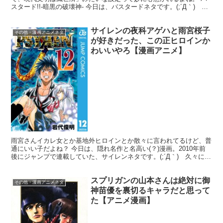
スタード!!-暗黒の破壊神- 今日は、バスタードネタです。(;´Д｀)
2022年に今更アニメ化するので、思い出を...
サイレンの夜科アゲハと雨宮桜子
その他・漫画アニメネタ
が好きだった、この正ヒロインか
わいいやろ【漫画アニメ】
雨宮さんイカレ女とか基地外ヒロインとか散々に言われてるけど、普
通にいい子だよね？ 今日は、隠れ名作と名高い(？)漫画。2010年前
後にジャンプで連載していた、サイレンネタです。(;´Д｀) 久々に読
み返したが、アゲハと雨宮さんって良いカップ...
スプリガンの山本さんは絶対に御
その他・漫画アニメネタ
神苗優を裏切るキャラだと思って
た【アニメ漫画】