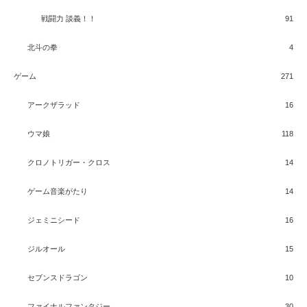
戦闘力 談義！！
91
北斗の拳
4
ゲーム
271
アークザラッド
16
ウマ娘
118
クロノトリガー・クロス
14
ゲーム音楽がたり
14
ジェミニシード
16
ジルオール
15
セブンスドラゴン
10
ファイナルファンタジー
30