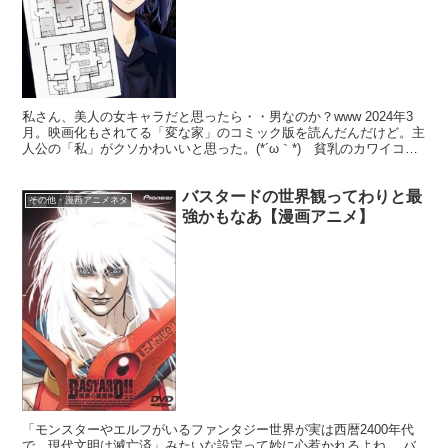
私さん、美人の女キャラだと思ったら・・男なのか？www 2024年3
月。映画化もされてる「変な家」のコミック版を読んだんだけど。主
人公の「私」がクソかわいいと思った。(*´ω｀*) 貧乳のカワイコち
ゃんじゃわい、グヘヘ・・。しかし、ネットで...
バスタードの世界観ってわりと最
その他・漫画アニメネタ
強かもなあ【漫画アニメ】
「モンスターやエルフがいるファンタジー世界が実は西暦2400年代
で、現代文明は滅亡済」みたいな設定って妙に心惹かれるよね。 バ