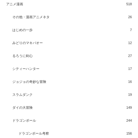
アニメ漫画
518
その他・漫画アニメネタ
26
はじめの一歩
7
みどりのマキバオー
12
るろうに剣心
27
シティーハンター
17
ジョジョの奇妙な冒険
16
スラムダンク
19
ダイの大冒険
149
ドラゴンボール
244
ドラゴンボール考察
156