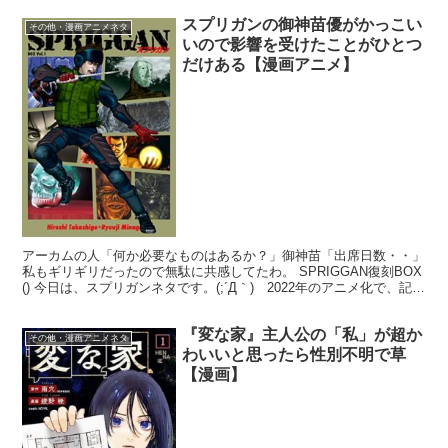
スプリガンの御神苗優がかっこい
その他・漫画アニメネタ
いので影響を受けたことがひとつ
だけある【漫画アニメ】
アーカムの人「何か必要なものはあるか？」御神苗「出席日数・・」
私もギリギリだったので無駄に共感してたわ。 SPRIGGAN復刻BOX
() 今日は、スプリガンネタです。(;´Д｀) 2022年のアニメ化で、記念
の思い出がたりをする！！主人公...
『変な家』主人公の「私」が超か
その他・漫画アニメネタ
わいいと思ったら性別不明で草
【漫画】