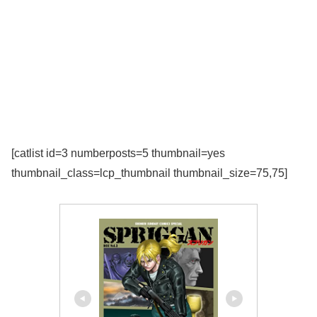
[catlist id=3 numberposts=5 thumbnail=yes
thumbnail_class=lcp_thumbnail thumbnail_size=75,75]