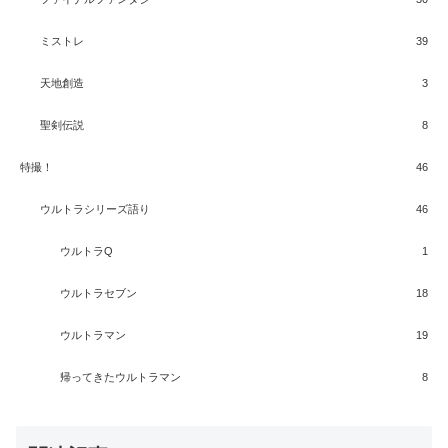
ミストレ
39
天地創造
3
聖剣伝説
8
特撮！
46
ウルトラシリーズ語り
46
ウルトラQ
1
ウルトラセブン
18
ウルトラマン
19
帰ってきたウルトラマン
8