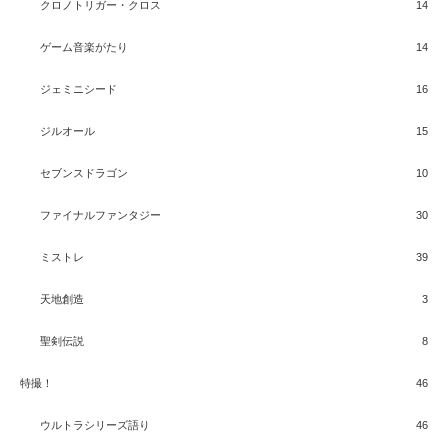
クロノトリガー・クロス
14
ゲーム音楽がたり
14
ジェミニシード
16
ジルオール
15
セブンスドラゴン
10
ファイナルファンタジー
30
ミストレ
39
天地創造
3
聖剣伝説
8
特撮！
46
ウルトラシリーズ語り
46