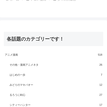
各話題のカテゴリーです！
アニメ漫画
518
その他・漫画アニメネタ
26
はじめの一歩
7
みどりのマキバオー
12
るろうに剣心
27
シティーハンター
17