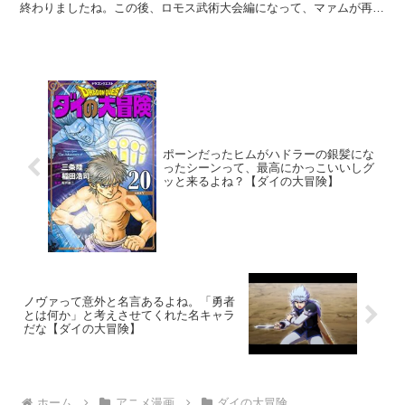
終わりましたね。この後、ロモス武術大会編になって、マァムが再登
場するんだが。予告を見てると、ザボエラがマァムにモシャ...
ポーンだったヒムがハドラーの銀髪にな
ったシーンって、最高にかっこいいしグ
ッと来るよね？【ダイの大冒険】
ノヴァって意外と名言あるよね。「勇者
とは何か」と考えさせてくれた名キャラ
だな【ダイの大冒険】
ホーム
アニメ漫画
ダイの大冒険