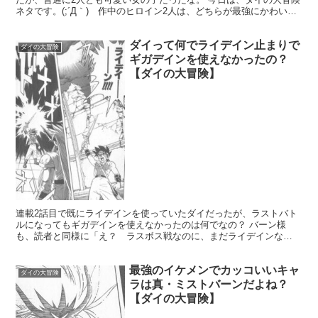
ネタです。(;´Д｀) 作中のヒロイン2人は、どちらが最強にかわいい
んだろ？って感想。ダイの大冒険を代表する女の子...
ダイって何でライデイン止まりで
ダイの大冒険
ギガデインを使えなかったの？
【ダイの大冒険】
連載2話目で既にライデインを使っていたダイだったが、ラストバト
ルになってもギガデインを使えなかったのは何でなの？ バーン様
も、読者と同様に「え？ ラスボス戦なのに、まだライデインな
の？」って思ってたんじゃないの・・？ 引用：三条陸、稲田浩司...
最強のイケメンでカッコいいキャ
ダイの大冒険
ラは真・ミストバーンだよね？
【ダイの大冒険】