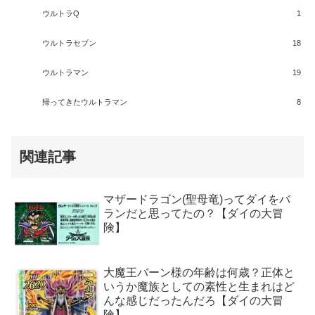
ウルトラQ
1
ウルトラセブン
18
ウルトラマン
19
帰ってきたウルトラマン
8
関連記事
マザードラゴン(聖母竜)ってダイをバ
ランだと思ってたの？【ダイの大冒
険】
大魔王バーン様の年齢は何歳？正体と
いうか魔族としての素性と生まれはど
んな感じだったんだろ【ダイの大冒
険】