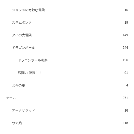
ジョジョの奇妙な冒険
16
スラムダンク
19
ダイの大冒険
149
ドラゴンボール
244
ドラゴンボール考察
156
戦闘力 談義！！
91
北斗の拳
4
ゲーム
271
アークザラッド
16
ウマ娘
118