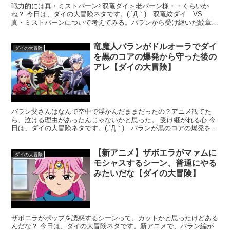
戦力的には真・ミストバーン≧双竜ダイ＞老バーン様・・くらいか
ね？ 今日は、ダイの大冒険ネタです。(;´Д｀) 双竜紋ダイ VS
真・ミストバーンについて考えてみる。バランから受け継いだ紋章が
完全に発現し、両手に竜の紋章が現れた双竜紋ダイ。そ...
竜魔人バランがドルオーラでダイ
ダイの大冒険
を黒のコアの爆発から守った後の
アレ【ダイの大冒険】
バラン父さんはなんで空中で浮かんだままだったの？アニメ観てた
ら、泣ける理由があったんじゃないかと思った。 受け継がれる心 今
日は、ダイの大冒険ネタです。(;´Д｀) バランが黒のコアの爆発を抑
えて死亡した時の小ネタ。2020年版の新アニメが...
【新アニメ】ザボエラがマァムに
ダイの大冒険
モシャスするシーン、普通にやる
みたいだな【ダイの大冒険】
ザボエラがポップを誘惑するシーンって、カットかと思ったけどある
んだな？ 今日は、ダイの大冒険ネタです。新アニメで、バラン編が