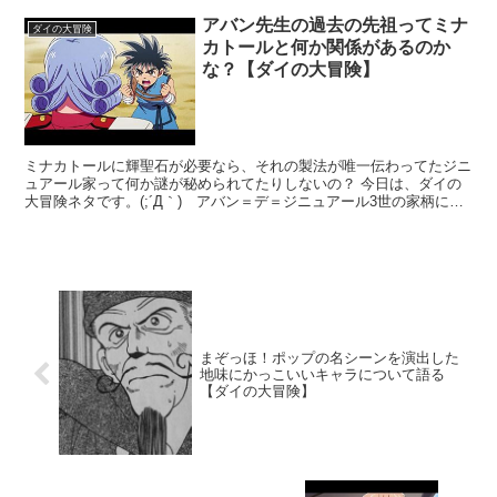
アバン先生の過去の先祖ってミナ
ダイの大冒険
カトールと何か関係があるのか
な？【ダイの大冒険】
ミナカトールに輝聖石が必要なら、それの製法が唯一伝わってたジニ
ュアール家って何か謎が秘められてたりしないの？ 今日は、ダイの
大冒険ネタです。(;´Д｀) アバン＝デ＝ジニュアール3世の家柄につ
いて考えてみる。かつて魔王ハドラーを倒した大勇者...
まぞっほ！ポップの名シーンを演出した
地味にかっこいいキャラについて語る
【ダイの大冒険】