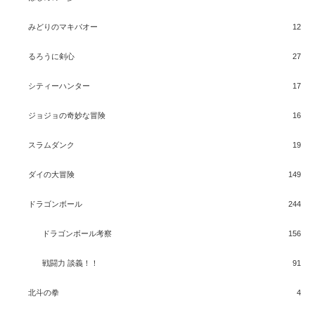
みどりのマキバオー
12
るろうに剣心
27
シティーハンター
17
ジョジョの奇妙な冒険
16
スラムダンク
19
ダイの大冒険
149
ドラゴンボール
244
ドラゴンボール考察
156
戦闘力 談義！！
91
北斗の拳
4