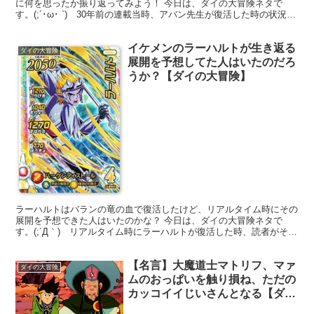
に何を思ったか振り返ってみよう！ 今日は、ダイの大冒険ネタで
す。(;´･ω･ `) 30年前の連載当時、アバン先生が復活した時の状況を
思い出してみよう！！アバン先生は、連載の序盤...
イケメンのラーハルトが生き返る
ダイの大冒険
展開を予想してた人はいたのだろ
うか？【ダイの大冒険】
ラーハルトはバランの竜の血で復活したけど、リアルタイム時にその
展開を予想できた人はいたのかな？ 今日は、ダイの大冒険ネタで
す。(;´Д｀) リアルタイム時にラーハルトが復活した時、読者がそれ
を予想していたか？ってことを考えてみる。ラーハルト...
【名言】大魔道士マトリフ、マァ
ダイの大冒険
ムのおっぱいを触り損ね、ただの
カッコイイじいさんとなる【ダイ
の大冒険】