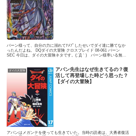
バーン様って、自分の力に溺れてﾅﾒﾌﾟしたせいでダイ達に勝てなか
ったんだよね。 DQダイの大冒険 クロスブレイド 08-061 バーン
SEC 今日は、ダイの大冒険ネタです。(;´Д｀) バーン様率いる無敵
の魔王軍が敗れた理由について考えま...
アバン先生はなぜ生きてるの？復
ダイの大冒険
活して再登場した時どう思った？
【ダイの大冒険】
アバンはメガンテを使っても生きていた。当時の読者は、大勇者復活