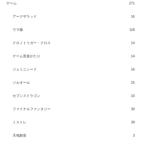
ゲーム
271
アークザラッド
16
ウマ娘
118
クロノトリガー・クロス
14
ゲーム音楽がたり
14
ジェミニシード
16
ジルオール
15
セブンスドラゴン
10
ファイナルファンタジー
30
ミストレ
39
天地創造
3