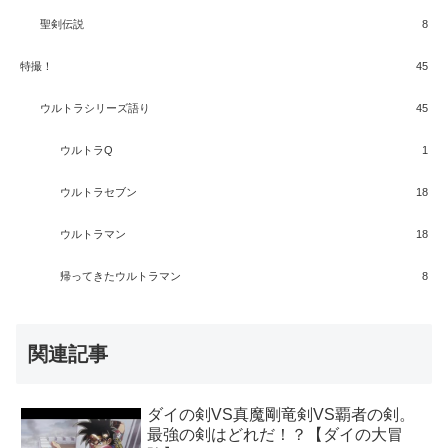
聖剣伝説
8
特撮！
45
ウルトラシリーズ語り
45
ウルトラQ
1
ウルトラセブン
18
ウルトラマン
18
帰ってきたウルトラマン
8
関連記事
ダイの剣VS真魔剛竜剣VS覇者の剣。
最強の剣はどれだ！？【ダイの大冒