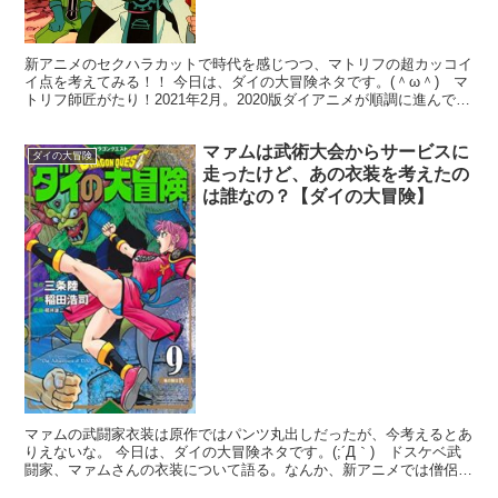
新アニメのセクハラカットで時代を感じつつ、マトリフの超カッコイ
イ点を考えてみる！！ 今日は、ダイの大冒険ネタです。(＾ω＾) マ
トリフ師匠がたり！2021年2月。2020版ダイアニメが順調に進んでい
て、喜ばしい限りでありますな。だが、やはり...
マァムは武術大会からサービスに
ダイの大冒険
走ったけど、あの衣装を考えたの
は誰なの？【ダイの大冒険】
マァムの武闘家衣装は原作ではパンツ丸出しだったが、今考えるとあ
りえないな。 今日は、ダイの大冒険ネタです。(;´Д｀) ドスケベ武
闘家、マァムさんの衣装について語る。なんか、新アニメでは僧侶戦
士→武闘家に転職したマァムの衣装が変わってるみた...