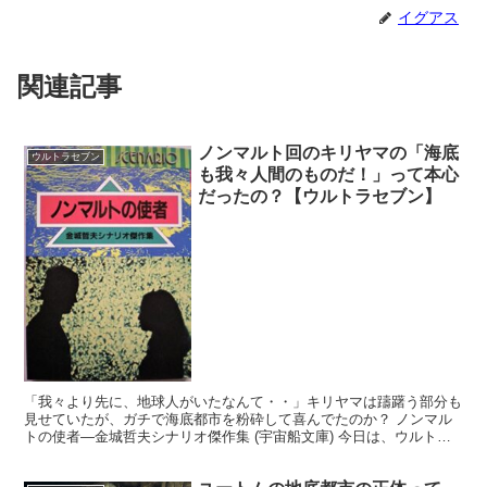
イグアス
関連記事
ノンマルト回のキリヤマの「海底
ウルトラセブン
も我々人間のものだ！」って本心
だったの？【ウルトラセブン】
「我々より先に、地球人がいたなんて・・」キリヤマは躊躇う部分も
見せていたが、ガチで海底都市を粉砕して喜んでたのか？ ノンマル
トの使者―金城哲夫シナリオ傑作集 (宇宙船文庫) 今日は、ウルトラ
セブンネタです。(;´･ω･ `) 第42話「ノン...