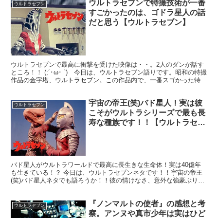
ウルトラセブンで特撮技術が一番
ウルトラセブン
すごかったのは、ゴドラ星人の話
だと思う【ウルトラセブン】
ウルトラセブンで最高に衝撃を受けた映像は・・。2人のダンが話す
ところ！！ (;´･ω･ `) 今日は、ウルトラセブン語りです。昭和の特撮
作品の金字塔、ウルトラセブン。この作品内で、一番スゴかった特撮
シーンってなんだろうか・・。まあ、そんなの...
宇宙の帝王(笑)バド星人！実は彼
ウルトラセブン
こそがウルトラシリーズで最も長
寿な種族です！！【ウルトラセブ
ン】
バド星人がウルトラワールドで最高に長生きな生命体！実は40億年
も生きている！？ 今日は、ウルトラセブンネタです！！宇宙の帝王
(笑)バド星人ネタでも語ろうか！！彼の情けなさ、意外な強豪ぶり、
隠れたトラウマ宇宙人であること。それに、彼らの長生き...
『ノンマルトの使者』の感想と考
ウルトラセブン
察。アンヌや真市少年は実はひど