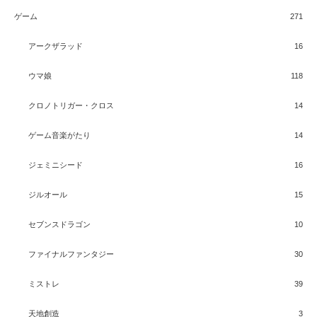
ゲーム
271
アークザラッド
16
ウマ娘
118
クロノトリガー・クロス
14
ゲーム音楽がたり
14
ジェミニシード
16
ジルオール
15
セブンスドラゴン
10
ファイナルファンタジー
30
ミストレ
39
天地創造
3