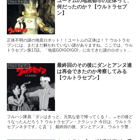
ユートムの地底都市の正体って、
ウルトラセブン
何だったのか？【ウルトラセブ
ン】
正体不明の謎の地底ロボット！！ユートムの正体は！？ ウルトラセ
ブンには、まだまだ解かれていない謎がありますね。ここでは、ウル
トラセブン第17話。「地底GO!GO!GO!」に出てきた謎のロボット。
ユートムの正体は何だったのか？そして、コイツが...
最終回のその後にダンとアンヌ達
ウルトラセブン
は再会できたのか考察してみる
【ウルトラセブン】
フルハシ隊員「ダンはきっと、元気な姿で帰ってくる！」→その後ど
うなったんだろう？ ウルトラセブン・クラシック 今日は、ウルトラ
セブンネタです。(;´Д｀) 最終回の後、ダンとアンヌ、ウルトラ警備
隊のメンバーは再会できたのか？って考察。ウルト...