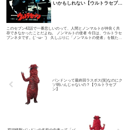
いかもしれない【ウルトラセブ
ン】
このセブン42話で一番悲しいのって、人間とノンマルトが仲良く共
存できなかったことだよね。 ノンマルトの使者 今日は、ウルトラセ
ブンネタです。(;´･ω･ `) 久しぶりに「ノンマルトの使者」を観た感
想。(;´Д｀) 「昔と、どう感じ方が変わ...
パンドンって最終回ラスボス(笑)なのにク
ソ弱いんじゃないの？【ウルトラセブ
ン】
双頭怪獣パンドンの名前の由来って「パ