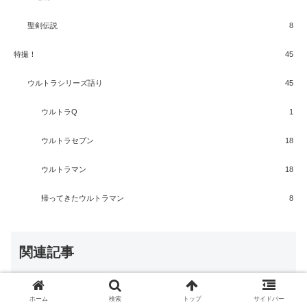
聖剣伝説
8
特撮！
45
ウルトラシリーズ語り
45
ウルトラQ
1
ウルトラセブン
18
ウルトラマン
18
帰ってきたウルトラマン
8
関連記事
実は最強の敵？プロテ星人の故郷・シ
ホーム
検索
トップ
サイドバー