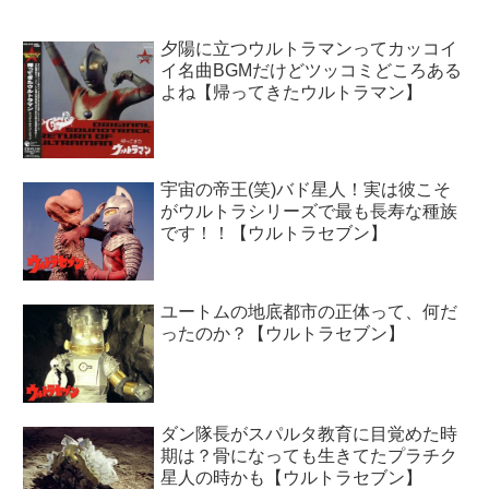
夕陽に立つウルトラマンってカッコイ
イ名曲BGMだけどツッコミどころある
よね【帰ってきたウルトラマン】
宇宙の帝王(笑)バド星人！実は彼こそ
がウルトラシリーズで最も長寿な種族
です！！【ウルトラセブン】
ユートムの地底都市の正体って、何だ
ったのか？【ウルトラセブン】
ダン隊長がスパルタ教育に目覚めた時
期は？骨になっても生きてたプラチク
星人の時かも【ウルトラセブン】