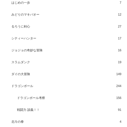
はじめの一歩
7
みどりのマキバオー
12
るろうに剣心
27
シティーハンター
17
ジョジョの奇妙な冒険
16
スラムダンク
19
ダイの大冒険
149
ドラゴンボール
244
ドラゴンボール考察
156
戦闘力 談義！！
91
北斗の拳
4