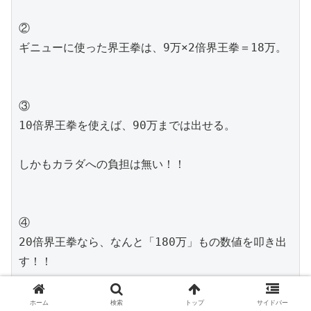
②
ギニューに使った界王拳は、9万×2倍界王拳＝18万。
③
10倍界王拳を使えば、90万までは出せる。
しかもカラダへの負担は無い！！
④
20倍界王拳なら、なんと「180万」もの数値を叩き出
す！！
しかし、50%の最終形態フリーザに使った時と同じ
ホーム
検索
トップ
サイドバー