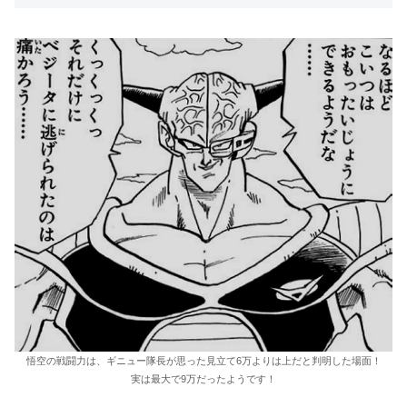
悟空の戦闘力は、ギニュー隊長が思った見立て6万よりは上だと判明した場面！
実は最大で9万だったようです！