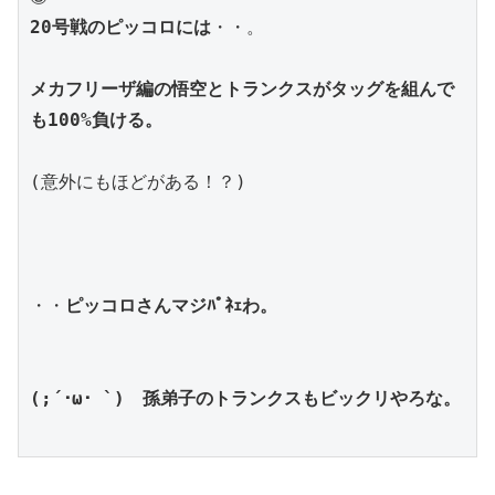
20号戦のピッコロには
・・。
メカフリーザ編の悟空とトランクスがタッグを組んで
も100%負ける。
(意外にもほどがある！？)
・・
ピッコロさんマジﾊﾟﾈｪわ。
(;´･ω･ `)　孫弟子のトランクスもビックリやろな。