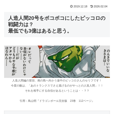
2019.12.18
2026.02.04
人造人間20号をボコボコにしたピッコロの
戦闘力は？
最低でも3億はあると思う。
人造人間編の冒頭、南の島へ向かう途中のピッコロさんのセリフです！
今度の敵は、「あのトランクスでさえ逃げるのがやっとの人造人間」！！
それを相手にする自信があるということは・・？？
引用：鳥山明『ドラゴンボール完全版 23巻 112ページ』